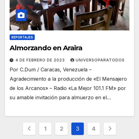
REPORTAJES
Almorzando en Araira
4 DE FEBRERO DE 2023
UNIVERSOPARATODOS
Por C.Dum / Caracas, Venezuela –
Agradecimiento a la producción de «El Mensajero
de los Arcanos» – Radio «La Mejor 101.1 FM» por
su amable invitación para almuerzo en el…
Paginación
1
2
3
4