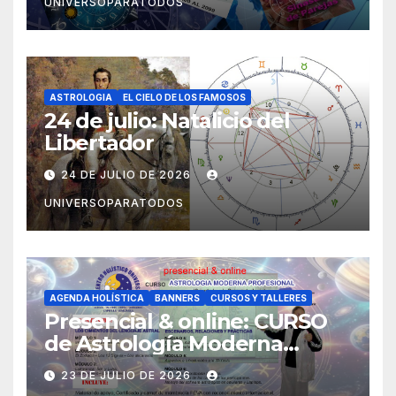
UNIVERSOPARATODOS
ASTROLOGIA
EL CIELO DE LOS FAMOSOS
24 de julio: Natalicio del
Libertador
24 DE JULIO DE 2026
UNIVERSOPARATODOS
AGENDA HOLÍSTICA
BANNERS
CURSOS Y TALLERES
Presencial & online: CURSO
de Astrología Moderna
Profesional (Orientado a la
23 DE JULIO DE 2026
Psicoastrología)