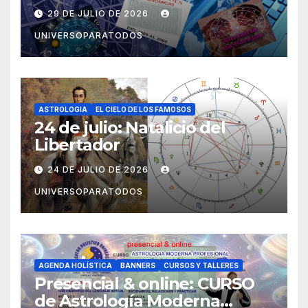
29 DE JULIO DE 2026
UNIVERSOPARATODOS
ASTROLOGIA
EL CIELO DE LOS FAMOSOS
24 de julio: Natalicio del
Libertador
24 DE JULIO DE 2026
UNIVERSOPARATODOS
AGENDA HOLÍSTICA
BANNERS
CURSOS Y TALLERES
Presencial & online: CURSO
de Astrología Moderna