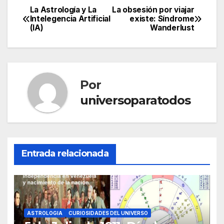
La Astrología y La
La obsesión por viajar
Navegación
Intelegencia Artificial
existe: Síndrome
(IA)
Wanderlust
de
entradas
Por
universoparatodos
Entrada relacionada
ASTROLOGIA
CURIOSIDADES DEL UNIVERSO