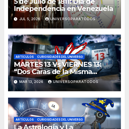
5 de Julio de 1811: Día de
Independencia en Venezuela
JUL 5, 2026
UNIVERSOPARATODOS
ARTÍCULOS
CURIOSIDADES DEL UNIVERSO
MARTES 13 Vs VIERNES 13:
“Dos Caras de la Misma
Moneda”
MAR 13, 2026
UNIVERSOPARATODOS
ARTÍCULOS
CURIOSIDADES DEL UNIVERSO
La Astrología y La