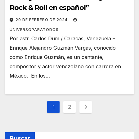
Rock & Roll en español”
29 DE FEBRERO DE 2024
UNIVERSOPARATODOS
Por astr. Carlos Dum / Caracas, Venezuela –
Enrique Alejandro Guzmán Vargas, conocido
como Enrique Guzmán, es un cantante,
compositor y actor venezolano con carrera en
México. ​ En los…
Paginación
1
2
de
entradas
Buscar