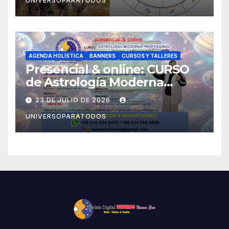
UNIVERSOPARATODOS
AGENDA HOLÍSTICA
BANNERS
CURSOS Y TALLERES
Presencial & online: CURSO
de Astrología Moderna
Profesional (Orientado a la
23 DE JULIO DE 2026
Psicoastrología)
UNIVERSOPARATODOS