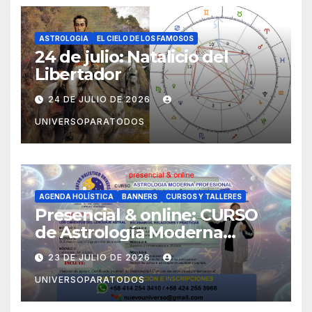
ASTROLOGIA
EL CIELO DE LOS FAMOSOS
24 de julio: Natalicio del
Libertador
24 DE JULIO DE 2026
UNIVERSOPARATODOS
AGENDA HOLÍSTICA
BANNERS
CURSOS Y TALLERES
Presencial & online: CURSO
de Astrología Moderna
Profesional (Orientado a la
23 DE JULIO DE 2026
Psicoastrología)
UNIVERSOPARATODOS