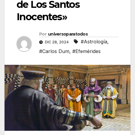
de Los Santos
Inocentes»
Por
universoparatodos
#Astrología
,
DIC 28, 2024
#Carlos Dum
,
#Efemérides