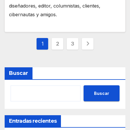
diseñadores, editor, columnistas, clientes,
cibernautas y amigos.
Paginación
1
2
3
de
entradas
Buscar
Buscar
Entradas recientes