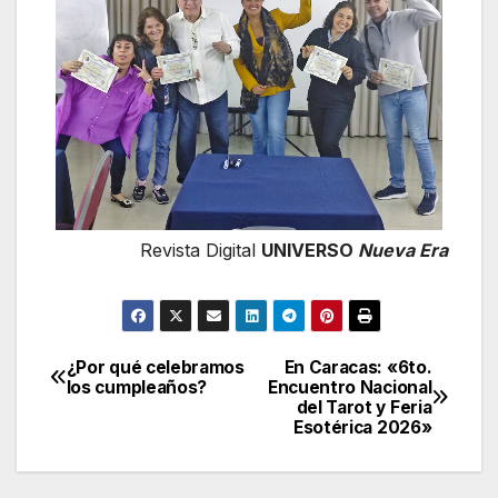
Revista Digital
UNIVERSO
Nueva Era
¿Por qué celebramos
En Caracas: «6to.
Navegación
los cumpleaños?
Encuentro Nacional
del Tarot y Feria
de
Esotérica 2026»
entradas