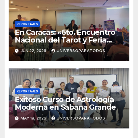
REPORTAJES
En Caracas: «6to. Encuentro
Nacional del Tarot y Feria
Esotérica 2026»
JUN 22, 2026
UNIVERSOPARATODOS
REPORTAJES
Exitoso Curso de Astrología
Moderna en Sabana Grande
MAY 18, 2026
UNIVERSOPARATODOS