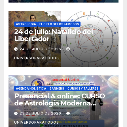
ASTROLOGIA
EL CIELO DE LOS FAMOSOS
24 de julio: Natalicio del
Libertador
24 DE JULIO DE 2026
UNIVERSOPARATODOS
AGENDA HOLÍSTICA
BANNERS
CURSOS Y TALLERES
Presencial & online: CURSO
de Astrología Moderna
Profesional (Orientado a la
23 DE JULIO DE 2026
Psicoastrología)
UNIVERSOPARATODOS