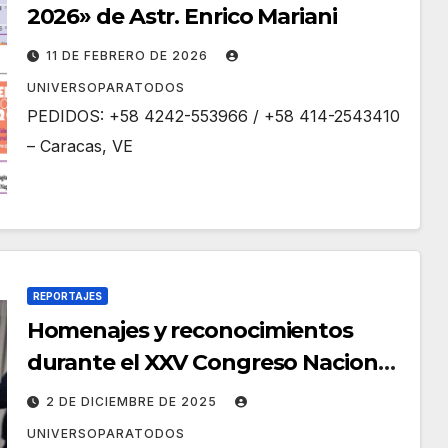
2026» de Astr. Enrico Mariani
11 DE FEBRERO DE 2026
UNIVERSOPARATODOS
PEDIDOS: +58 4242-553966 / +58 414-2543410
– Caracas, VE
REPORTAJES
Homenajes y reconocimientos
durante el XXV Congreso Nacional
de Astrología FEVA en Caracas
2 DE DICIEMBRE DE 2025
UNIVERSOPARATODOS