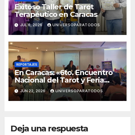
Exitoso Taller de Tarot
Terapéutico en Caracas
JUL 6, 2026
UNIVERSOPARATODOS
REPORTAJES
En Caracas: «6to. Encuentro
Nacional del Tarot y Feria
Esotérica 2026»
JUN 22, 2026
UNIVERSOPARATODOS
Deja una respuesta