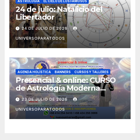
ASTROLOGIA
EL CIELO DE LOS FAMOSOS
24 de julio: Natalicio del
Libertador
24 DE JULIO DE 2026
UNIVERSOPARATODOS
AGENDA HOLÍSTICA
BANNERS
CURSOS Y TALLERES
Presencial & online: CURSO
de Astrología Moderna
Profesional (Orientado a la
23 DE JULIO DE 2026
Psicoastrología)
UNIVERSOPARATODOS