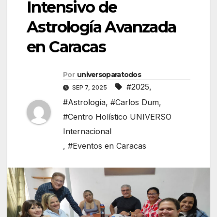
Intensivo de
Astrología Avanzada
en Caracas
Por
universoparatodos
#2025
,
SEP 7, 2025
#Astrología
,
#Carlos Dum
,
#Centro Holístico UNIVERSO
Internacional
,
#Eventos en Caracas