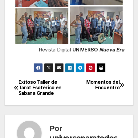
Revista Digital
UNIVERSO
Nueva Era
Exitoso Taller de
Momentos del
Navegación
Tarot Esotérico en
Encuentro
Sabana Grande
de
entradas
Por
universoparatodos