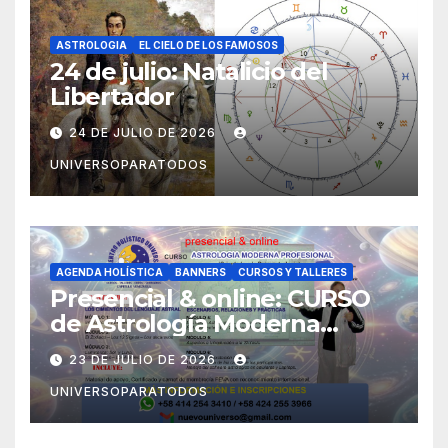
ASTROLOGIA
EL CIELO DE LOS FAMOSOS
24 de julio: Natalicio del
Libertador
24 DE JULIO DE 2026
UNIVERSOPARATODOS
AGENDA HOLÍSTICA
BANNERS
CURSOS Y TALLERES
Presencial & online: CURSO
de Astrología Moderna
Profesional (Orientado a la
23 DE JULIO DE 2026
Psicoastrología)
UNIVERSOPARATODOS