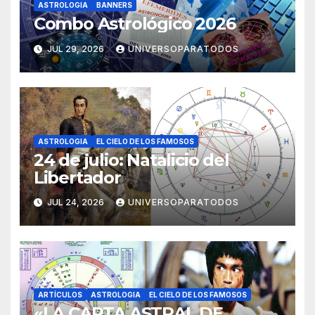
ASTROLOGIA
BANNERS
Combo Astrológico 2026
JUL 29, 2026
UNIVERSOPARATODOS
ASTROLOGIA
EL CIELO DE LOS FAMOSOS
24 de julio: Natalicio del
Libertador
JUL 24, 2026
UNIVERSOPARATODOS
ARTÍCULOS
ASTROLOGIA
EL CIELO DE LOS FAMOSOS
«LA CARTA ASTRAL DE