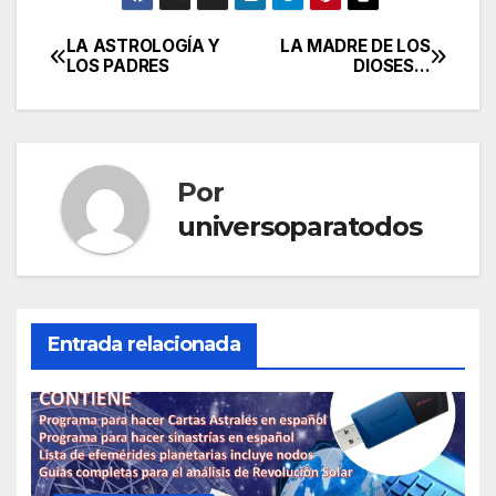
LA ASTROLOGÍA Y
LA MADRE DE LOS
Navegación
LOS PADRES
DIOSES…
de
entradas
Por
universoparatodos
Entrada relacionada