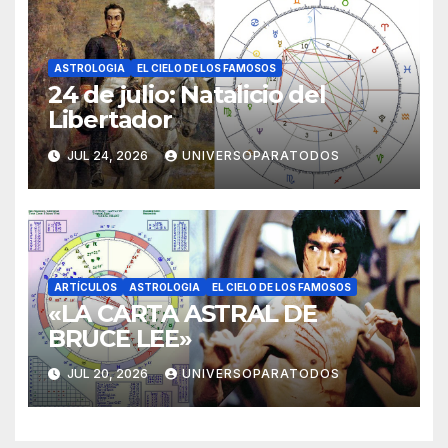
ASTROLOGIA
EL CIELO DE LOS FAMOSOS
24 de julio: Natalicio del
Libertador
JUL 24, 2026
UNIVERSOPARATODOS
ARTÍCULOS
ASTROLOGIA
EL CIELO DE LOS FAMOSOS
«LA CARTA ASTRAL DE
BRUCE LEE»
JUL 20, 2026
UNIVERSOPARATODOS