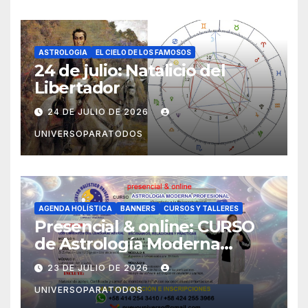
ASTROLOGIA
EL CIELO DE LOS FAMOSOS
24 de julio: Natalicio del
Libertador
24 DE JULIO DE 2026
UNIVERSOPARATODOS
AGENDA HOLÍSTICA
BANNERS
CURSOS Y TALLERES
Presencial & online: CURSO
de Astrología Moderna
Profesional (Orientado a la
23 DE JULIO DE 2026
Psicoastrología)
UNIVERSOPARATODOS